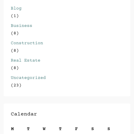
Blog
(1)
Business
(8)
Construction
(8)
Real Estate
(8)
Uncategorized
(23)
Calendar
M
T
W
T
F
S
S